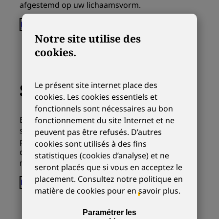
afgestemd op uw lichaamsvorm.
Bekijk het assortiment
Notre site utilise des
cookies.
Schoenen
Le présent site internet place des
cookies. Les cookies essentiels et
fonctionnels sont nécessaires au bon
Elegant en gedistingeerd, de nieuwe
fonctionnement du site Internet et ne
schoenencollectie van Paulo Bellini vormt een
peuvent pas être refusés. D’autres
perfecte aanvulling op uw kostuum of broek
cookies sont utilisés à des fins
dankzij de hoogwaardige materialen en
statistiques (cookies d’analyse) et ne
moderne stijl, die aan hoge eisen voldoen.
seront placés que si vous en acceptez le
placement. Consultez notre
politique en
Bekijk het assortiment
matière de cookies
pour en savoir plus.
Paramétrer les