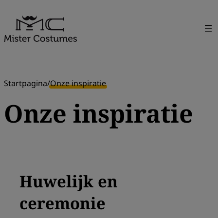
Ga
naar
de
inhoud
Startpagina
/
Onze inspiratie
Onze inspiratie
Huwelijk en
ceremonie