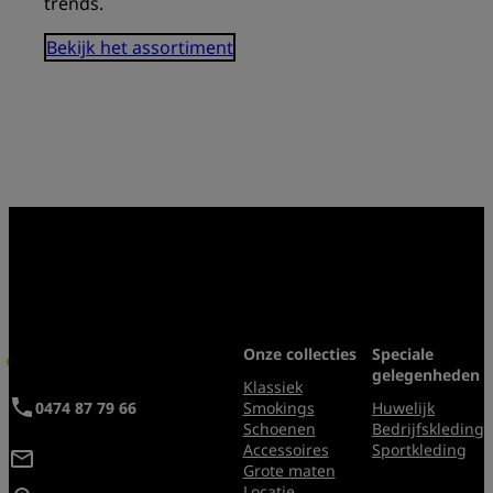
trends.
Bekijk het assortiment
Volg ons op sociale media
Onze collecties
Speciale
Mister Costumes
gelegenheden
Klassiek
0474 87 79 66
Smokings
Huwelijk
Schoenen
Bedrijfskleding
Accessoires
Sportkleding
info@mistercostumes.be
Grote maten
Locatie