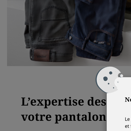
L’expertise des ret
No
votre pantalon de 
Le
et