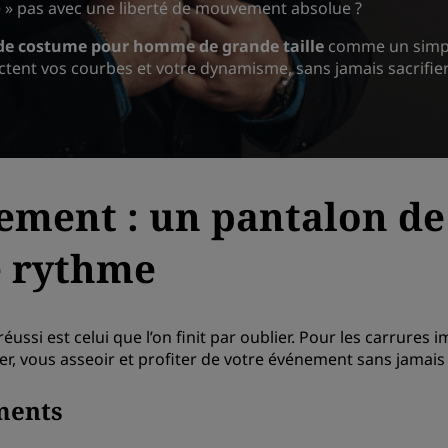
te » pas avec une liberté de mouvement absolue ?
de costume pour homme de grande taille
comme un simple
tent vos courbes et votre dynamisme, sans jamais sacrifier 
ement : un pantalon d
re rythme
réussi est celui que l’on finit par oublier. Pour les carrures 
r, vous asseoir et profiter de votre événement sans jamais 
ments